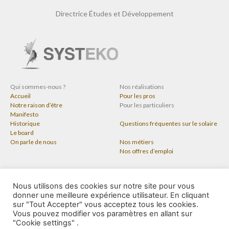
Directrice Études et Développement
Qui sommes-nous ?
Nos réalisations
Accueil
Pour les pros
Notre raison d’être
Pour les particuliers
Manifesto
Historique
Questions fréquentes sur le solaire
Le board
On parle de nous
Nos métiers
Nos offres d’emploi
Nous contacter
Nous utilisons des cookies sur notre site pour vous
Politique de confidentialité
donner une meilleure expérience utilisateur. En cliquant
sur "Tout Accepter" vous acceptez tous les cookies.
Conditions générales de vente
Vous pouvez modifier vos paramètres en allant sur
"Cookie settings" .
Mentions légales